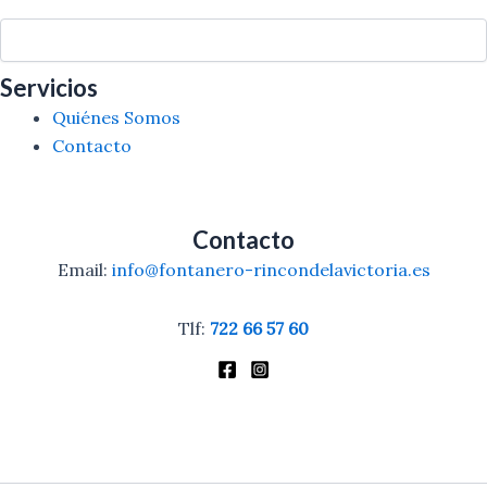
Buscar
Servicios
Quiénes Somos
Contacto
Contacto
Email:
info@fontanero-rincondelavictoria.es
Tlf:
722 66 57 60